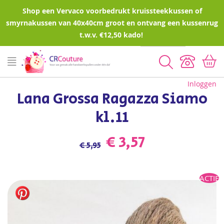
Shop een Vervaco voorbedrukt kruissteekkussen of
smyrnakussen van 40x40cm groot en ontvang een kussenrug
t.w.v. €12,50 kado!
Zoeken
Inloggen
Lana Grossa Ragazza Siamo
kl.11
€ 3,57
€ 5,95
Ga
ACTIE
naar
het
einde
van