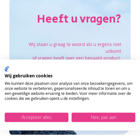
Heeft u vragen?
Wij staan u graag te woord als u ergens niet
uitkomt
of vragen heeft over een bepaald product.
Of om gezellig een praatje te maken :)
Wij gebruiken cookies
We kunnen deze plaatsen voor analyse van onze bezoekersgegevens, om
ONTVANG DE NIEUWSBRIEF EN KRIJG
Klik hier om naar onze klantenservice pagina te
onze website te verbeteren, gepersonaliseerde inhoud te tonen en om u
10%
KORTING OP JE EERSTE ONLINE
gaan.
een geweldige website-ervaring te bieden. Voor meer informatie over de
BESTELLING!
cookies die we gebruiken opent u de instellingen.
VERSTUUR
Accepteer alles
Nee, pas aan