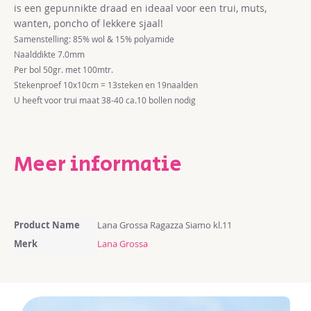
is een gepunnikte draad en ideaal voor een trui, muts,
wanten, poncho of lekkere sjaal!
Samenstelling: 85% wol & 15% polyamide
Naalddikte 7.0mm
Per bol 50gr. met 100mtr.
Stekenproef 10x10cm = 13steken en 19naalden
U heeft voor trui maat 38-40 ca.10 bollen nodig
Meer informatie
Meer
Product Name
Lana Grossa Ragazza Siamo kl.11
informatie
Merk
Lana Grossa