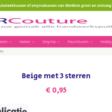
uissteekkussen of smyrnakussen van 40x40cm groot en ontvang e
eien
Haken
Smyrna
Fournituren
Hobby
ren
Beige met 3 sterren
€ 0,95