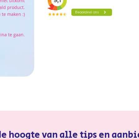
niet uitkomt
ald product.
 te maken :)
ina te gaan.
 de hoogte van alle tips en aanb