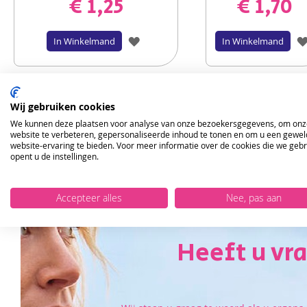
€ 1,25
€ 1,70
VOEG
In Winkelmand
In Winkelmand
TOE
AAN
Wij gebruiken cookies
VERLANGLIJST
We kunnen deze plaatsen voor analyse van onze bezoekersgegevens, om onz
website te verbeteren, gepersonaliseerde inhoud te tonen en om u een gewel
website-ervaring te bieden. Voor meer informatie over de cookies die we geb
opent u de instellingen.
Accepteer alles
Nee, pas aan
Heeft u vr