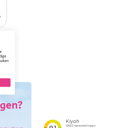
VOEG
TOE
AAN
VERLANGLIJST
e
dige
ruiken
ONTVANG DE NIEUWSBRIEF EN KRIJG
10%
KORTING OP JE EERSTE ONLINE BESTELLING!
VERSTUUR
agen?