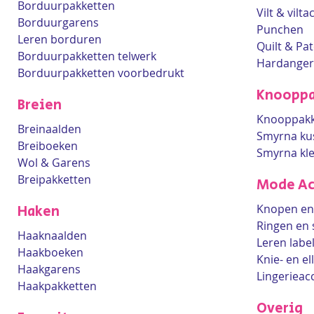
Borduurpakketten
Vilt & vilt
Borduurgarens
Punchen
Leren borduren
Quilt & Pa
Borduurpakketten telwerk
Hardanger
Borduurpakketten voorbedrukt
Knooppa
Breien
Knooppakk
Breinaalden
Smyrna ku
Breiboeken
Smyrna kl
Wol & Garens
Breipakketten
Mode Ac
Knopen en 
Haken
Ringen en 
Haaknaalden
Leren labe
Haakboeken
Knie- en e
Haakgarens
Lingerieac
Haakpakketten
Overig