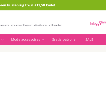
en kussenrug t.w.v. €12,50 kado!
Klan
Inloggen
Mode accessoires
Gratis patronen
SALE
Zoeken