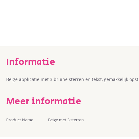
Ga
naar
het
begin
van
de
afbeeldingen-
gallerij
Beige applicatie met 3 bruine sterren en tekst, gemakkelijk op
Meer informatie
Meer
Product Name
Beige met 3 sterren
informatie