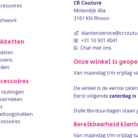
CR Couture
accessoires
Molendijk 40a
3161 KN Rhoon
tchwork
klantenservice@crcoutu
+31 10 501 4041
kketten
Chat met ons
etten
ssens
Onze winkel is geop
eden
Van maandag t/m vrijdag v
cessoires
De winkel is de
eerste zate
sluitingen
Eerst volgende
zaterdag is
siernieten
ls
Dolle Borduurdagen staan 
lleboogstukken
cessoires
Bereikbaarheid klant
Van maandag t/m vrijdag tu