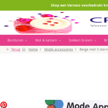
Shop een Vervaco voorbedrukt kr
Borduren
Wol & katoen
Sokken breien
Br
Terug
Home
Mode accessoires
Beige met 3 ster
Ga
naar